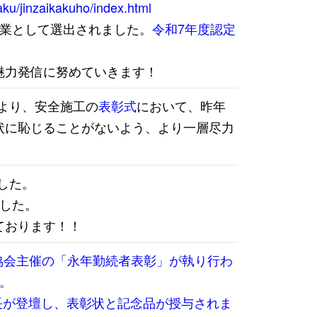
aku/jinzaikakuho/index.html
企業として選出されました。
令和7年度認定
魅力発信に努めていきます！
様より、安全施工の
表彰式
において、昨年
状に恥じることがないよう、より一層尽力
ました。
した。
ております！！
業協会主催の「永年勤続者表彰」が執り行わ
。
長が登壇し、表彰状と記念品が授与されま