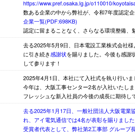
https://www.pref.osaka.lg.jp/o110010/koyotais
数ある企業の中から弊社が、令和7年度認定
企業一覧(PDF:698KB)
認定に留まることなく、さらなる環境整備、
去る2025年5月9日、日本電設工業株式会社
に引き続き
感謝状
を賜りました。今後も感謝
して参ります！
2025年4月1日、本社にて入社式を執り行い
今年は、大阪工事センター2名が入社いたしま
フレッシュな新入社員の今後の成長に期待し
去る2025年1月17日、一般社団法人大阪電
れ、アイ電気通信では4名が表彰を賜りました
受賞者代表として、弊社第2工事部 グループ